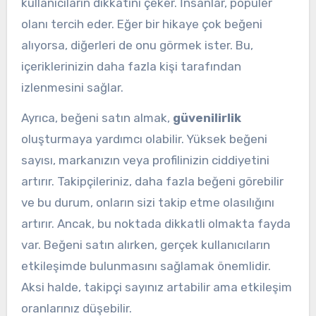
kullanıcıların dikkatini çeker. İnsanlar, popüler
olanı tercih eder. Eğer bir hikaye çok beğeni
alıyorsa, diğerleri de onu görmek ister. Bu,
içeriklerinizin daha fazla kişi tarafından
izlenmesini sağlar.
Ayrıca, beğeni satın almak,
güvenilirlik
oluşturmaya yardımcı olabilir. Yüksek beğeni
sayısı, markanızın veya profilinizin ciddiyetini
artırır. Takipçileriniz, daha fazla beğeni görebilir
ve bu durum, onların sizi takip etme olasılığını
artırır. Ancak, bu noktada dikkatli olmakta fayda
var. Beğeni satın alırken, gerçek kullanıcıların
etkileşimde bulunmasını sağlamak önemlidir.
Aksi halde, takipçi sayınız artabilir ama etkileşim
oranlarınız düşebilir.