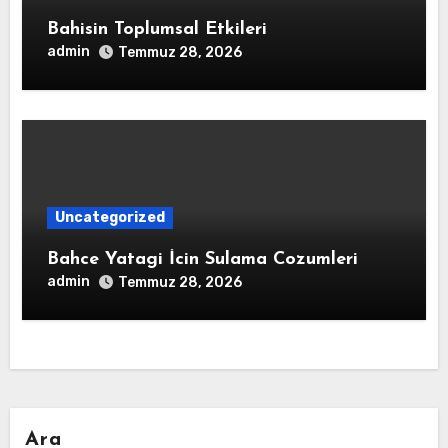
Bahisin Toplumsal Etkileri
admin
Temmuz 28, 2026
Uncategorized
Bahce Yatagi İcin Sulama Cozumleri
admin
Temmuz 28, 2026
Ara