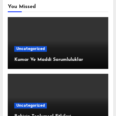
You Missed
Uncategorized
Kumar Ve Maddi Sorumluluklar
Uncategorized