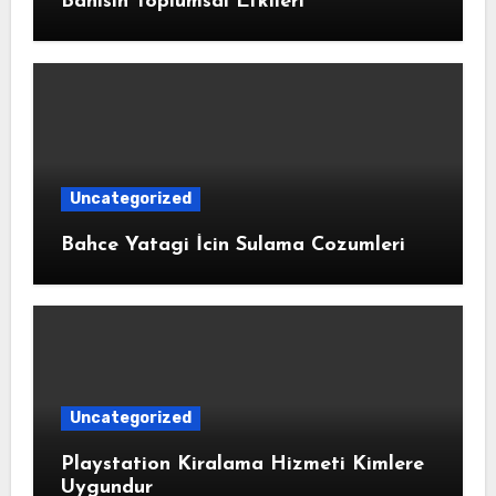
Bahisin Toplumsal Etkileri
Uncategorized
Bahce Yatagi İcin Sulama Cozumleri
Uncategorized
Playstation Kiralama Hizmeti Kimlere
Uygundur