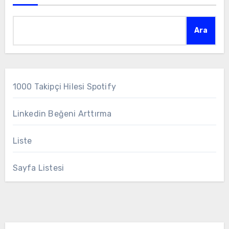
Ara
1000 Takipçi Hilesi Spotify
Linkedin Beğeni Arttırma
Liste
Sayfa Listesi