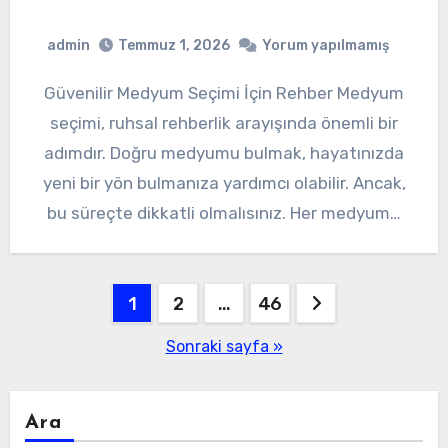
admin
Temmuz 1, 2026
Yorum yapılmamış
Güvenilir Medyum Seçimi İçin Rehber Medyum
seçimi, ruhsal rehberlik arayışında önemli bir
adımdır. Doğru medyumu bulmak, hayatınızda
yeni bir yön bulmanıza yardımcı olabilir. Ancak,
bu süreçte dikkatli olmalısınız. Her medyum…
Yazı
1
2
…
46
sayfalaması
Sonraki sayfa »
Ara