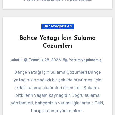
Uncategorized
Bahce Yatagi İcin Sulama
Cozumleri
admin
Temmuz 28, 2026
Yorum yapılmamış
Bahçe Yatağı İçin Sulama Çözümleri Bahçe
yatağınızın sağlıklı bir şekilde büyümesi için
etkili sulama çözümleri önemlidir. Sulama,
bitkilerin yaşam kaynağıdır. Doğru sulama
yöntemleri, bahçenizin verimliliğini artırır. Peki,
hangi sulama yöntemleri…