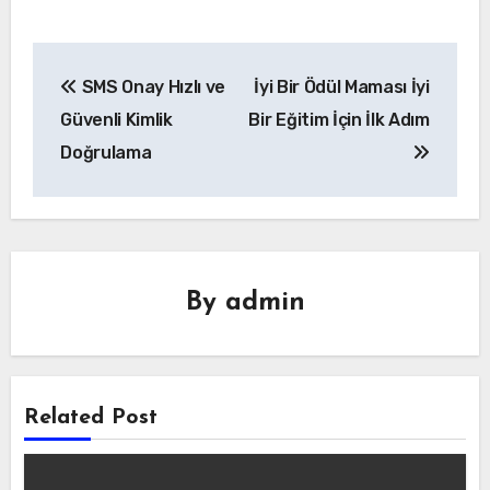
Yazı
SMS Onay Hızlı ve
İyi Bir Ödül Maması İyi
gezinmesi
Güvenli Kimlik
Bir Eğitim İçin İlk Adım
Doğrulama
By
admin
Related Post