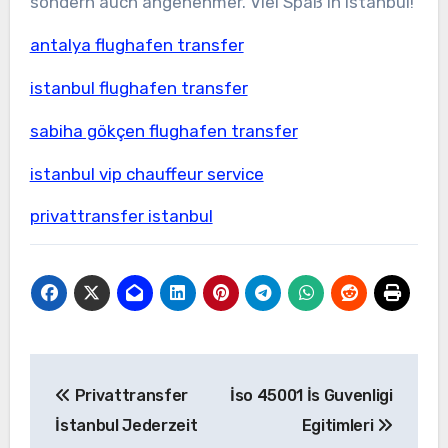
sondern auch angenehmer. Viel Spaß in Istanbul!
antalya flughafen transfer
istanbul flughafen transfer
sabiha gökçen flughafen transfer
istanbul vip chauffeur service
privattransfer istanbul
Yazı
Privattransfer
İso 45001 İs Guvenligi
gezinmesi
İstanbul Jederzeit
Egitimleri