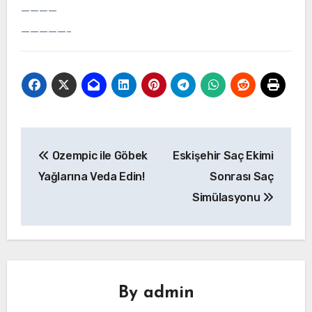
————
—————-
Yazı
Ozempic ile Göbek
Eskişehir Saç Ekimi
gezinmesi
Yağlarına Veda Edin!
Sonrası Saç
Simülasyonu
By
admin