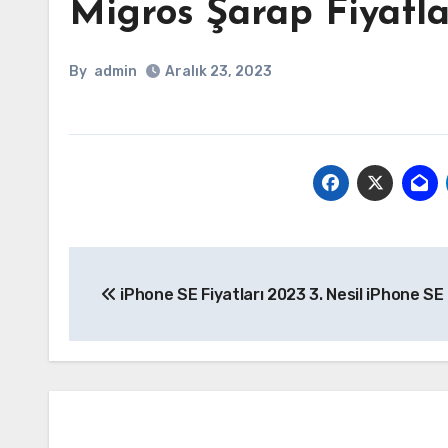
Migros Şarap Fiyatla
By
admin
Aralık 23, 2023
Yazı
iPhone SE Fiyatları 2023 3. Nesil iPhone SE 
gezinmesi