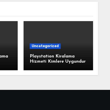
Uncategorized
lama
Playstation Kiralama
Hizmeti Kimlere Uygundur