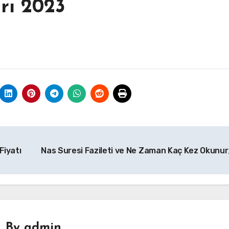
rı 2023
Fiyatı
Nas Suresi Fazileti ve Ne Zaman Kaç Kez Okunu
By
admin