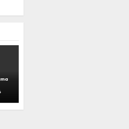
lama
6