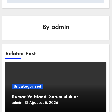
By
admin
Related Post
Uncategorized
Kumar Ve Maddi Sorumluluklar
admin
Ağustos 5, 2026