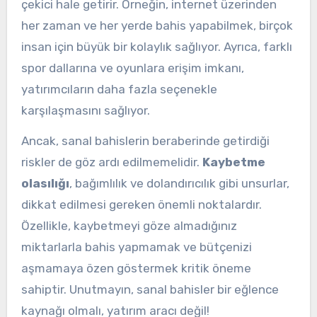
çekici hale getirir. Örneğin, internet üzerinden
her zaman ve her yerde bahis yapabilmek, birçok
insan için büyük bir kolaylık sağlıyor. Ayrıca, farklı
spor dallarına ve oyunlara erişim imkanı,
yatırımcıların daha fazla seçenekle
karşılaşmasını sağlıyor.
Ancak, sanal bahislerin beraberinde getirdiği
riskler de göz ardı edilmemelidir.
Kaybetme
olasılığı
, bağımlılık ve dolandırıcılık gibi unsurlar,
dikkat edilmesi gereken önemli noktalardır.
Özellikle, kaybetmeyi göze almadığınız
miktarlarla bahis yapmamak ve bütçenizi
aşmamaya özen göstermek kritik öneme
sahiptir. Unutmayın, sanal bahisler bir eğlence
kaynağı olmalı, yatırım aracı değil!