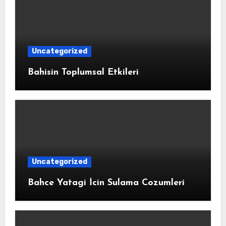
Uncategorized
Bahisin Toplumsal Etkileri
Uncategorized
Bahce Yatagi İcin Sulama Cozumleri