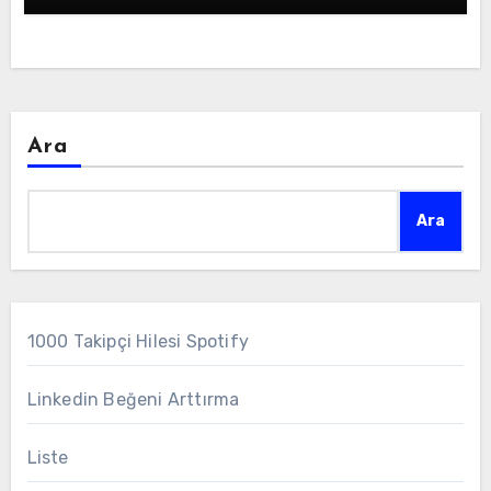
Ara
Ara
1000 Takipçi Hilesi Spotify
Linkedin Beğeni Arttırma
Liste