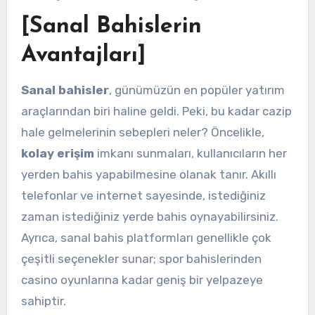
[Sanal Bahislerin
Avantajları]
Sanal bahisler
, günümüzün en popüler yatırım
araçlarından biri haline geldi. Peki, bu kadar cazip
hale gelmelerinin sebepleri neler? Öncelikle,
kolay erişim
imkanı sunmaları, kullanıcıların her
yerden bahis yapabilmesine olanak tanır. Akıllı
telefonlar ve internet sayesinde, istediğiniz
zaman istediğiniz yerde bahis oynayabilirsiniz.
Ayrıca, sanal bahis platformları genellikle çok
çeşitli seçenekler sunar; spor bahislerinden
casino oyunlarına kadar geniş bir yelpazeye
sahiptir.