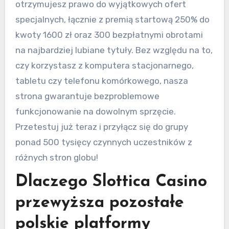
otrzymujesz prawo do wyjątkowych ofert
specjalnych, łącznie z premią startową 250% do
kwoty 1600 zł oraz 300 bezpłatnymi obrotami
na najbardziej lubiane tytuły. Bez względu na to,
czy korzystasz z komputera stacjonarnego,
tabletu czy telefonu komórkowego, nasza
strona gwarantuje bezproblemowe
funkcjonowanie na dowolnym sprzęcie.
Przetestuj już teraz i przyłącz się do grupy
ponad 500 tysięcy czynnych uczestników z
różnych stron globu!
Dlaczego Slottica Casino
przewyższa pozostałe
polskie platformy