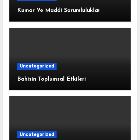
Kumar Ve Maddi Sorumluluklar
Uncategorized
Bahisin Toplumsal Etkileri
Uncategorized