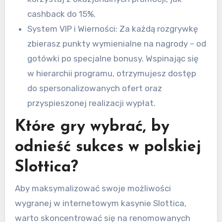
cashback do 15%.
System VIP i Wierności: Za każdą rozgrywkę
zbierasz punkty wymienialne na nagrody – od
gotówki po specjalne bonusy. Wspinając się
w hierarchii programu, otrzymujesz dostęp
do spersonalizowanych ofert oraz
przyspieszonej realizacji wypłat.
Które gry wybrać, by
odnieść sukces w polskiej
Slottica?
Aby maksymalizować swoje możliwości
wygranej w internetowym kasynie Slottica,
warto skoncentrować się na renomowanych