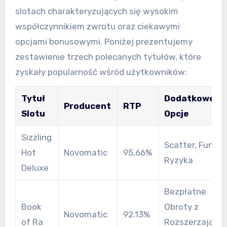
slotach charakteryzujących się wysokim
współczynnikiem zwrotu oraz ciekawymi
opcjami bonusowymi. Poniżej prezentujemy
zestawienie trzech polecanych tytułów, które
zyskały popularność wśród użytkowników:
Tytuł
Dodatkowe
Producent
RTP
Slotu
Opcje
Sizzling
Scatter, Funkcj
Hot
Novomatic
95.66%
Ryzyka
Deluxe
Bezpłatne
Book
Obroty z
Novomatic
92.13%
of Ra
Rozszerzający