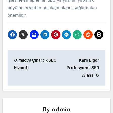
işletme sahiplerinin SEO'ya yatırım yaparak
büyüme hedeflerine ulaşmalarını sağlamaları
önemlidir.
Yazı
Yalova Çınarcık SEO
Kars Digor
gezinmesi
Hizmeti
Profesyonel SEO
Ajansı
By
admin