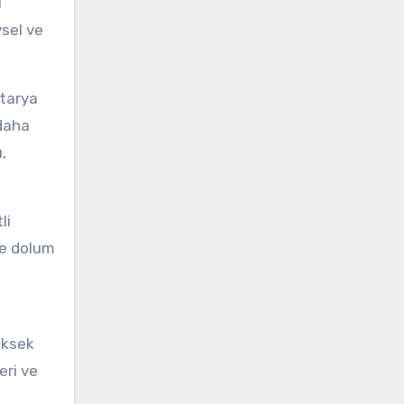
l
vsel ve
atarya
 daha
,
li
ve dolum
üksek
eri ve