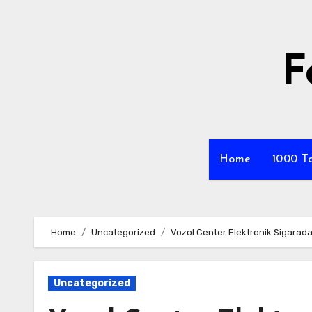
Skip
to
content
F
Home
1000 Ta
Home
Uncategorized
Vozol Center Elektronik Sigarada
Uncategorized