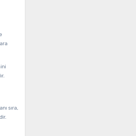
e
gara
ini
r.
nı sıra,
ir.