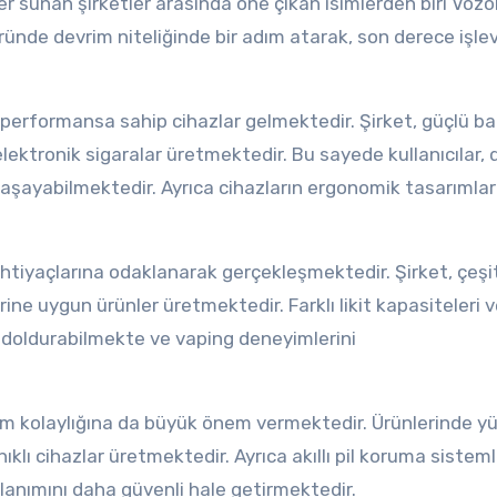
ler sunan şirketler arasında öne çıkan isimlerden biri Vozo
öründe devrim niteliğinde bir adım atarak, son derece işle
 performansa sahip cihazlar gelmektedir. Şirket, güçlü b
lektronik sigaralar üretmektedir. Bu sayede kullanıcılar,
yaşayabilmektedir. Ayrıca cihazların ergonomik tasarımları
 ihtiyaçlarına odaklanarak gerçekleşmektedir. Şirket, çeşit
rine uygun ürünler üretmektedir. Farklı likit kapasiteleri 
kit doldurabilmekte ve vaping deneyimlerini
nım kolaylığına da büyük önem vermektedir. Ürünlerinde y
lı cihazlar üretmektedir. Ayrıca akıllı pil koruma sisteml
ullanımını daha güvenli hale getirmektedir.