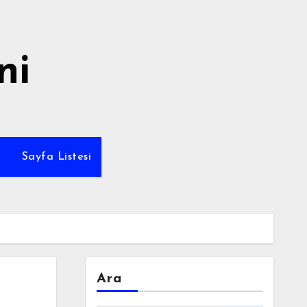
ni
e
Sayfa Listesi
Ara