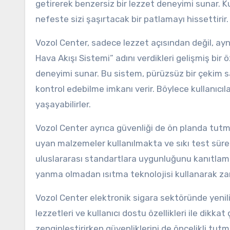
getirerek benzersiz bir lezzet deneyimi sunar. Kul
nefeste sizi şaşırtacak bir patlamayı hissettirir.
Vozol Center, sadece lezzet açısından değil, ay
Hava Akışı Sistemi” adını verdikleri gelişmiş bir ö
deneyimi sunar. Bu sistem, pürüzsüz bir çekim 
kontrol edebilme imkanı verir. Böylece kullanıcıla
yaşayabilirler.
Vozol Center ayrıca güvenliği de ön planda tutm
uyan malzemeler kullanılmakta ve sıkı test süreç
uluslararası standartlara uygunluğunu kanıtlamış
yanma olmadan ısıtma teknolojisi kullanarak zara
Vozol Center elektronik sigara sektöründe yenil
lezzetleri ve kullanıcı dostu özellikleri ile dikk
zenginleştirirken güvenliklerini de öncelikli tutma