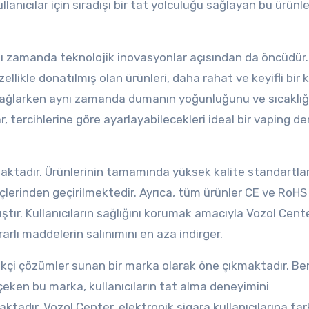
lanıcılar için sıradışı bir tat yolculuğu sağlayan bu ürünle
nı zamanda teknolojik inovasyonlar açısından da öncüdür.
zellikle donatılmış olan ürünleri, daha rahat ve keyifli bir 
sağlarken aynı zamanda dumanın yoğunluğunu ve sıcaklığ
r, tercihlerine göre ayarlayabilecekleri ideal bir vaping d
aktadır. Ürünlerinin tamamında yüksek kalite standartla
lerinden geçirilmektedir. Ayrıca, tüm ürünler CE ve RoHS 
tır. Kullanıcıların sağlığını korumak amacıyla Vozol Cente
rlı maddelerin salınımını en aza indirger.
ikçi çözümler sunan bir marka olarak öne çıkmaktadır. Be
at çeken bu marka, kullanıcıların tat alma deneyimini
ktadır. Vozol Center, elektronik sigara kullanıcılarına fark