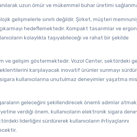
kullanılarak uzun ömür ve mükemmel buhar üretimi sağlanm
ojik gelişmelerle sınırlı değildir. Şirket, müşteri memnun
 çıkarmayı hedeflemektedir. Kompakt tasarımlar ve ergo
lanıcıların kolaylıkla taşıyabileceği ve rahat bir şekilde
şim ve gelişim göstermektedir. Vozol Center, sektördeki g
beklentilerini karşılayacak inovatif ürünler sunmayı sürdür
onik sigara kullanıcılarına unutulmaz deneyimler yaşatma m
igaraların geleceğini şekillendirecek önemli adımlar atmak
etine verdiği önem, kullanıcıların elektronik sigara dene
rdeki liderliğini sürdürerek kullanıcıların ihtiyaçlarını
cektir.