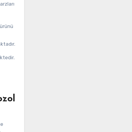
arzları
n ürünü
ktadır.
ktedir.
ozol
ne