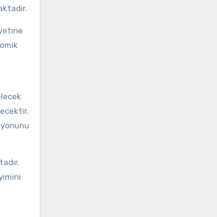
aktadır.
iyetine
nomik
elecek
ecektir.
isyonunu
tadır.
yimini