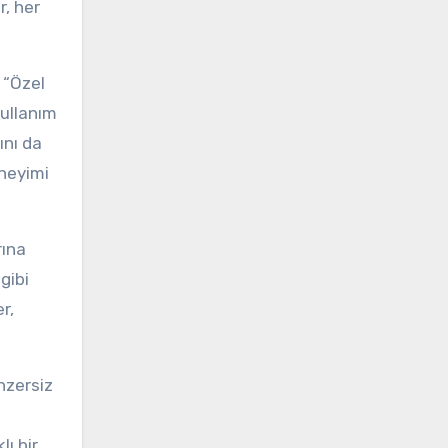
r, her
 “Özel
kullanım
ını da
eneyimi
rına
gibi
r,
nzersiz
lı bir