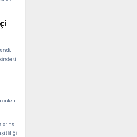
çi
endi,
sindeki
rünleri
hlerine
itliliği